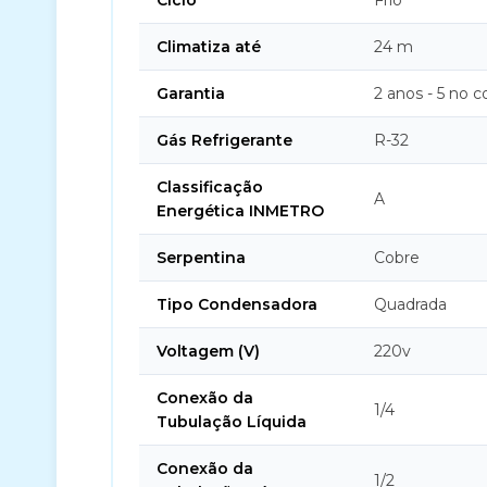
Ciclo
Frio
Climatiza até
24 m
Garantia
2 anos - 5 no 
Gás Refrigerante
R-32
Classificação
A
Energética INMETRO
Serpentina
Cobre
Tipo Condensadora
Quadrada
Voltagem (V)
220v
Conexão da
1/4
Tubulação Líquida
Conexão da
1/2