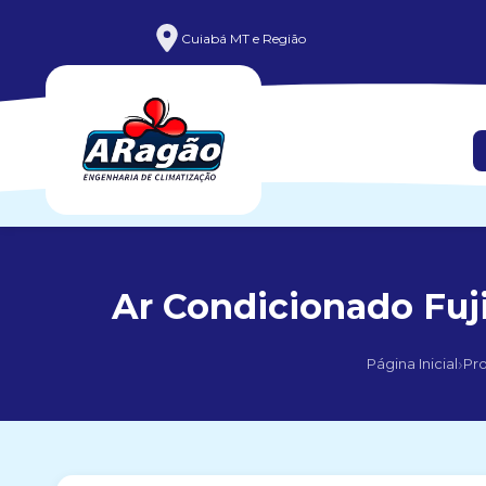
Cuiabá MT e Região
Ar Condicionado Fuji
›
Página Inicial
Pr