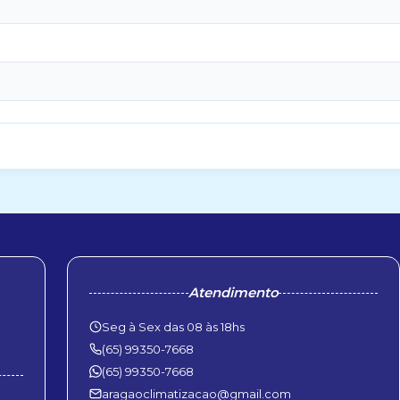
Atendimento
Seg à Sex das 08 às 18hs
(65) 99350-7668
(65) 99350-7668
aragaoclimatizacao@gmail.com