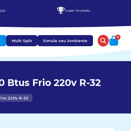
ços
Super Avaliada
0
a
Multi Split
Simule seu Ambiente
0 Btus Frio 220v R-32
Frio 220v R-32