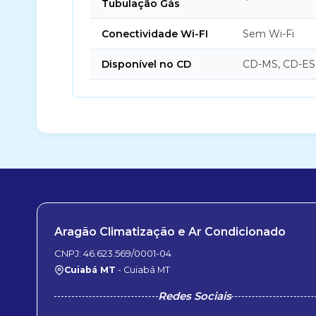
Tubulação Gás
Conectividade Wi-FI
Sem Wi-Fi
Disponível no CD
CD-MS, CD-ES
Aragão Climatização e Ar Condicionado
CNPJ: 46.623.569/0001-04
Cuiabá MT
- Cuiabá MT
Redes Sociais