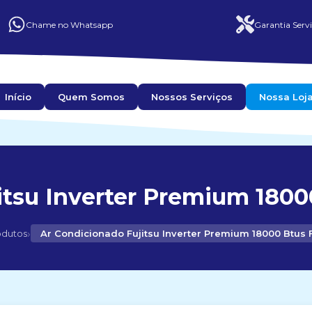
Chame no Whatsapp
Garantia Servi
Início
Quem Somos
Nossos Serviços
Nossa Loj
tsu Inverter Premium 1800
›
odutos
Ar Condicionado Fujitsu Inverter Premium 18000 Btus 