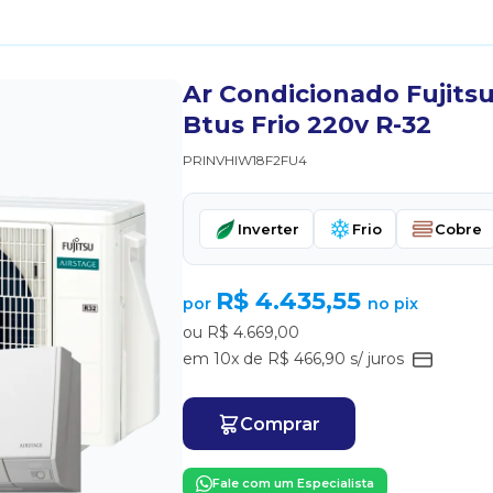
Ar Condicionado Fujits
Btus Frio 220v R-32
PRINVHIW18F2FU4
Inverter
Frio
Cobre
R$ 4.435,55
por
no pix
ou R$ 4.669,00
em 10x de R$ 466,90 s/ juros
Comprar
Fale com um Especialista